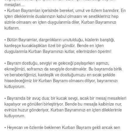
mesajları…
• Kurban Bayramları içerisinde bereket, umut ve özlem barındırır. En
içten dileklerimle dualarınızın kabul olmasını ve sevdikleriniz hep
sizinle olmasını en içten duygularımla diler, Kurban Bayramınızı
kutlarım.
• Bütün Bayramlar, dargınlıkların unutulduğu, küslerin barıştığı,
kardeşçe kucaklaştıkları özel bir gündür. Bende en içten
duygularımla Kurban Bayramınızı kutlar, ellerinizden öperim!
• Bayram dostluğu, sevgiyi ve geleceği paylaşırken aşımızı,
ekmeğimizi, soframızı da sevgiyle donatmaktır. Bu bayramda birlik
ve beraberliğimizi, kardeşlik ve dostluğumuzu en sıcak şekilde
hissedeceğimiz bir Kurban Bayramı olmasını diliyor, bayramınızı
kutluyorum.
• Bayramda bir avuç dua; bir kucak sevgi, sıcak bir mesaj mesafeleri
kapatıyor ve gönülleri birleştiriyor. Bende bu mesajla kalbinize nur,
evinize huzur gönderiyor, Kurban Bayramınızı en içten dileklerimle
kutluyorum.
• Heyecan ve özlemle beklenen Kurban Bayramı geldi ancak sen