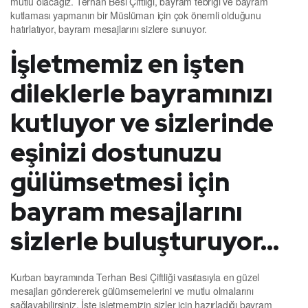
mutlu olacağız. Terhan Besi Çiftliği, bayram tebriği ve bayram
kutlaması yapmanın bir Müslüman için çok önemli olduğunu
hatırlatıyor, bayram mesajlarını sizlere sunuyor.
İşletmemiz en işten
dileklerle bayramınızı
kutluyor ve sizlerinde
eşinizi dostunuzu
gülümsetmesi için
bayram mesajlarını
sizlerle buluşturuyor…
Kurban bayramında Terhan Besi Çiftliği vasıtasıyla en güzel
mesajları göndererek gülümsemelerini ve mutlu olmalarını
sağlayabilirsiniz. İşte işletmemizin sizler için hazırladığı bayram